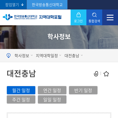
팝업열기
한국방송통신대학교
로그인
통합검색
닫기
학사정보
Search
학사정보
지역대학일정
대전충남
대전충남
월간 일정
연간 일정
반기 일정
주간 일정
일일 일정
현재 페이지를 즐겨찾는 메뉴로
등록하시겠습니까?
메뉴추가